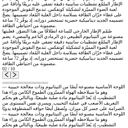
الإطار الملمّع تشطيبات ساتينية دقيقة تضفي عليه بريقًا وأناقةً عبر
لعبة الضوء المميّزة لتشكيلة كونفكس. تندمج النقوش الموجودة
على غطاء خزّان الطاقة بسلاسة داخل العلبة المُعاد تصميمها. يضخّ
تصميمه الجديد ديناميكية حصرية تستحضر دورانه، إذ يوفّر 72 ساعة
مضمونة من احتياطي الطاقة.
صُمّم الإطار الخارجي للساعة انطلاقًا من هذا التصوّر. فعلبتها
مصنوعة من التيتانيوم الطبيعي ذي الرمادي الناعم والمضيء. يضم
الإطار الملمّع تشطيبات ساتينية دقيقة تضفي عليه بريقًا وأناقةً عبر
لعبة الضوء المميّزة لتشكيلة كونفكس. تندمج النقوش الموجودة
على غطاء خزّان الطاقة بسلاسة داخل العلبة المُعاد تصميمها. يضخّ
تصميمه الجديد ديناميكية حصرية تستحضر دورانه، إذ يوفّر 72 ساعة
مضمونة من احتياطي الطاقة.
02
/
10
اللوحة الأساسية مصنوعة أيضًا من التيتانيوم وذات معالجة حبيبية —
وهو ما سيلاحظه الهواة المميّزون الطموحَ الكامن وراء هذا
التشطيب، إذ يُعدّ التيتانيوم مادة صلبة طبيعيًا، وبالتالي هو بحكم
التعريف الأصعب في عملية التحبيب. ويسري نفس المستوى من
الصرامة على جسر كل ميزان، وتُصقل أيضًا حوافه المشطوفة يدويًا.
اللوحة الأساسية مصنوعة أيضًا من التيتانيوم وذات معالجة حبيبية —
وهو ما سيلاحظه الهواة المميّزون الطموحَ الكامن وراء هذا
التشطيب، إذ يُعدّ التيتانيوم مادة صلبة طبيعيًا، وبالتالي هو بحكم