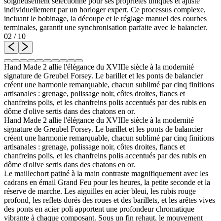
soigneusement sélectionné pour ses propriétés uniques et ajusté
individuellement par un horloger expert. Ce processus complexe,
incluant le bobinage, la découpe et le réglage manuel des courbes
terminales, garantit une synchronisation parfaite avec le balancier.
02
/
10
Hand Made 2 allie l'élégance du XVIIIe siècle à la modernité
signature de Greubel Forsey. Le barillet et les ponts de balancier
créent une harmonie remarquable, chacun sublimé par cinq finitions
artisanales : grenage, polissage noir, côtes droites, flancs et
chanfreins polis, et les chanfreins polis accentués par des rubis en
dôme d'olive sertis dans des chatons en or.
Hand Made 2 allie l'élégance du XVIIIe siècle à la modernité
signature de Greubel Forsey. Le barillet et les ponts de balancier
créent une harmonie remarquable, chacun sublimé par cinq finitions
artisanales : grenage, polissage noir, côtes droites, flancs et
chanfreins polis, et les chanfreins polis accentués par des rubis en
dôme d'olive sertis dans des chatons en or.
Le maillechort patiné à la main contraste magnifiquement avec les
cadrans en émail Grand Feu pour les heures, la petite seconde et la
réserve de marche. Les aiguilles en acier bleui, les rubis rouge
profond, les reflets dorés des roues et des barillets, et les arêtes vives
des ponts en acier poli apportent une profondeur chromatique
vibrante à chaque composant. Sous un fin rehaut, le mouvement