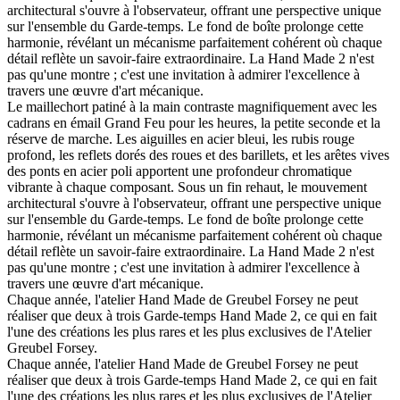
architectural s'ouvre à l'observateur, offrant une perspective unique
sur l'ensemble du Garde-temps. Le fond de boîte prolonge cette
harmonie, révélant un mécanisme parfaitement cohérent où chaque
détail reflète un savoir-faire extraordinaire. La Hand Made 2 n'est
pas qu'une montre ; c'est une invitation à admirer l'excellence à
travers une œuvre d'art mécanique.
Le maillechort patiné à la main contraste magnifiquement avec les
cadrans en émail Grand Feu pour les heures, la petite seconde et la
réserve de marche. Les aiguilles en acier bleui, les rubis rouge
profond, les reflets dorés des roues et des barillets, et les arêtes vives
des ponts en acier poli apportent une profondeur chromatique
vibrante à chaque composant. Sous un fin rehaut, le mouvement
architectural s'ouvre à l'observateur, offrant une perspective unique
sur l'ensemble du Garde-temps. Le fond de boîte prolonge cette
harmonie, révélant un mécanisme parfaitement cohérent où chaque
détail reflète un savoir-faire extraordinaire. La Hand Made 2 n'est
pas qu'une montre ; c'est une invitation à admirer l'excellence à
travers une œuvre d'art mécanique.
Chaque année, l'atelier Hand Made de Greubel Forsey ne peut
réaliser que deux à trois Garde-temps Hand Made 2, ce qui en fait
l'une des créations les plus rares et les plus exclusives de l'Atelier
Greubel Forsey.
Chaque année, l'atelier Hand Made de Greubel Forsey ne peut
réaliser que deux à trois Garde-temps Hand Made 2, ce qui en fait
l'une des créations les plus rares et les plus exclusives de l'Atelier