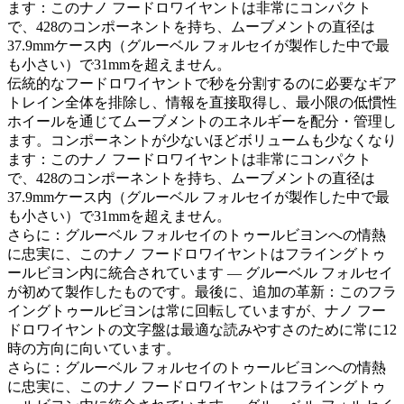
ます：このナノ フードロワイヤントは非常にコンパクト
で、428のコンポーネントを持ち、ムーブメントの直径は
37.9mmケース内（グルーベル フォルセイが製作した中で最
も小さい）で31mmを超えません。
伝統的なフードロワイヤントで秒を分割するのに必要なギア
トレイン全体を排除し、情報を直接取得し、最小限の低慣性
ホイールを通じてムーブメントのエネルギーを配分・管理し
ます。コンポーネントが少ないほどボリュームも少なくなり
ます：このナノ フードロワイヤントは非常にコンパクト
で、428のコンポーネントを持ち、ムーブメントの直径は
37.9mmケース内（グルーベル フォルセイが製作した中で最
も小さい）で31mmを超えません。
さらに：グルーベル フォルセイのトゥールビヨンへの情熱
に忠実に、このナノ フードロワイヤントはフライングトゥ
ールビヨン内に統合されています — グルーベル フォルセイ
が初めて製作したものです。最後に、追加の革新：このフラ
イングトゥールビヨンは常に回転していますが、ナノ フー
ドロワイヤントの文字盤は最適な読みやすさのために常に12
時の方向に向いています。
さらに：グルーベル フォルセイのトゥールビヨンへの情熱
に忠実に、このナノ フードロワイヤントはフライングトゥ