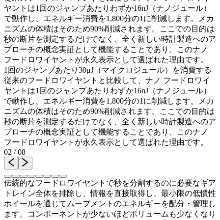
ヤントは1回のジャンプあたりわずか16nJ（ナノジュール）
で動作し、エネルギー消費を1,800分の1に削減します。メカ
ニズムの体積はそのため90%削減されます。ここでの目的は
秒の断片を測定するだけでなく、全く新しい時計製造へのア
プローチの概念実証として機能することであり、このナノ
フードロワイヤントが永久表示として選ばれた理由です。
1回のジャンプあたり30μJ（マイクロジュール）を消費する
従来のフードロワイヤントと比較して、ナノ フードロワイ
ヤントは1回のジャンプあたりわずか16nJ（ナノジュール）
で動作し、エネルギー消費を1,800分の1に削減します。メカ
ニズムの体積はそのため90%削減されます。ここでの目的は
秒の断片を測定するだけでなく、全く新しい時計製造へのア
プローチの概念実証として機能することであり、このナノ
フードロワイヤントが永久表示として選ばれた理由です。
02
/
08
伝統的なフードロワイヤントで秒を分割するのに必要なギア
トレイン全体を排除し、情報を直接取得し、最小限の低慣性
ホイールを通じてムーブメントのエネルギーを配分・管理し
ます。コンポーネントが少ないほどボリュームも少なくなり