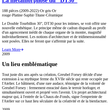
La métamorphose du "DT30"
188 pièces (2009-2022)
·
Or gris
·
Or
rouge
·
Platine
·
Saphir
·
Titane
·
Céramique
Le Double Tourbillon 30°, DT30 pour les intimes, se voit offrir une
nouvelle esthétique. Le principe même de cadran disparaît au profit
d'un agencement inédit de chaque organe de la montre, magnifié
individuellement. Les notions d'architecture et de tridimensionnalité
sont posées. Elles ne feront que s'affermir par la suite.
Learn More
2009
Un lieu emblématique
Tout juste dix ans après sa création, Greubel Forsey décide d'une
extension à sa mythique ferme du XVIIe siècle qui reste occupée par
l'Atelier. Le bâtiment, d'une rare audace, témoigne de la volonté de
Greubel Forsey : fermement enraciné dans le terroir horloger, et
simultanément ouvert et projeté vers l'avenir. Un projet architectural
majeur qui, à l'entrée de la Chaux-de-Fonds, signe l'empreinte de
l'Atelier sur ce haut lieu séculaire de la créativité et de la bienfacture.
2009