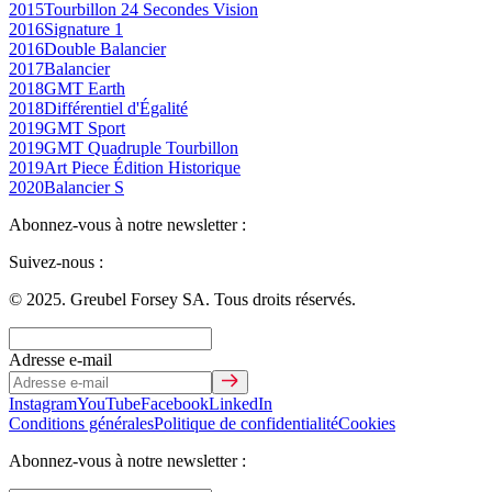
2015
Tourbillon 24 Secondes Vision
2016
Signature 1
2016
Double Balancier
2017
Balancier
2018
GMT Earth
2018
Différentiel d'Égalité
2019
GMT Sport
2019
GMT Quadruple Tourbillon
2019
Art Piece Édition Historique
2020
Balancier S
Abonnez-vous à notre newsletter :
Suivez-nous :
© 2025. Greubel Forsey SA. Tous droits réservés.
Adresse e-mail
Instagram
YouTube
Facebook
LinkedIn
Conditions générales
Politique de confidentialité
Cookies
Abonnez-vous à notre newsletter :