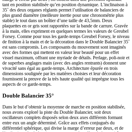
tant en position stabilisée qu’en position dynamique. L'inclinaison à
35˚ des deux organes réglants permet l’utilisation de balanciers de
plus grand diamètre (meilleure inertie pour une chronométrie plus
stable) le tout dans un boîtier d’une taille de 43,5mm. Deux
plaquettes en or gris sont rapportées sur la bande de carrure. Gravée
à la main, elles expriment en quelques termes les valeurs de Greubel
Forsey. Comme pour tous les garde‐temps Greubel Forsey, le niveau
de finition à la main et de la décoration dans le Double Balancier 35˚
est sans compromis. Les composants du mouvement sont imaginés
avec des formes qui mettent en valeur leur beauté pour un effet
visuel maximum, offrant une myriade de détails. Perlage, poli‐noir et
de superbes anglages main (avec des angles rentrants) donnent une
vivacité sans égal au garde‐temps. Architecture épurée en trois
dimensions soulignée par les matières choisies et leur décoration
fournissent la preuve de la très haute qualité qui imprègne tous les
aspects de ce garde‐temps.
Double Balancier 35°
Dans le but d’obtenir la moyenne de marche en position stabilisée,
nous avons exploré la piste du Double Balancier, soit deux
oscillateurs complets disposés selon deux axes différents formant
entre eux un angle déterminé. Grâce aux effets conjugués du
différentiel sphérique, qui divise la marge d’erreur par deux, et de