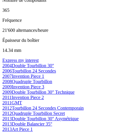
Nombre de composants
365
Fréquence
21'600 alternances/heure
Épaisseur du boîtier
14.34 mm
Express my interest
2004
Double Tourbillon 30°
2006
Tourbillon 24 Secondes
2007
Invention Piece 1
2008
Quadruple Tourbillon
2009
Invention Piece 3
2009
Double Tourbillon 30° Technique
2011
Invention Piece 2
2011
GMT
2012
Tourbillon 24 Secondes Contemporain
2012
Quadruple Tourbillon Secret
2013
Double Tourbillon 30° Asymétrique
2013
Double Balancier 35°
2013
Art Piece 1