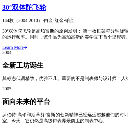
30°双体陀飞轮
144枚（2004-2010）
·
白金
·
红金
·
铂金
30°双体陀飞轮是高珀富斯的原创发明： 第一枚框架每分钟
的运行频率。同时，该作品为高珀富斯的美学立下首个里程碑
Learn More
2004
全新工坊诞生
其标志低调精致，优雅不凡。重要的不是制表师与设计师二人组，而是腕表
2005
面向未来的平台
罗伯特·高珀和斯蒂芬·富斯的创新精神已经远远超越他们的时计
室。今天，它仍然是高级钟表界最前卫的制表中心。