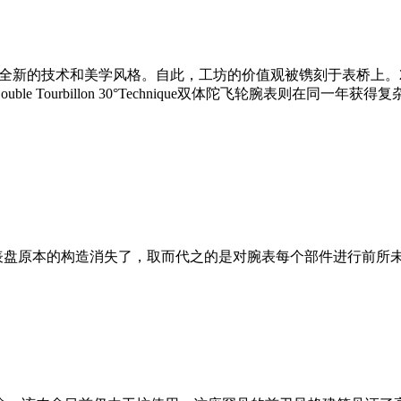
富斯发明了一种全新的技术和美学风格。自此，工坊的价值观被镌刻于表桥
Tourbillon 30°Technique双体陀飞轮腕表则在同一年获
观。表盘原本的构造消失了，取而代之的是对腕表每个部件进行前