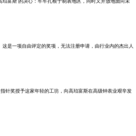
高珀富斯 的决心：牢牢扎根于制表地区，同时又开放地面向未
精神。这是一项自由评定的奖项，无法注册申请，由行业内的杰出人
—金指针奖授予这家年轻的工坊，向高珀富斯在高级钟表业艰辛发