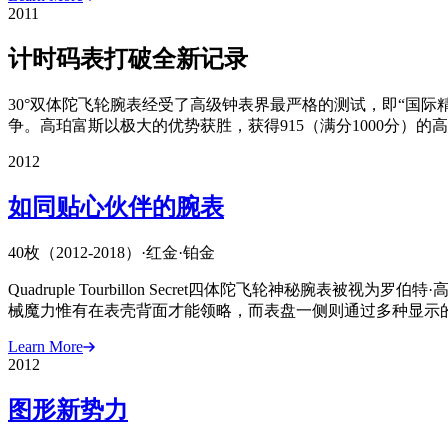
2011
计时码表打破全新记录
30°双体陀飞轮腕表经受了高级钟表界最严格的测试，即“国
争。高珀富斯以极大的优势获胜，获得915（满分1000分）的
2012
如同贴心伙伴的腕表
40枚（2012-2018）
·
红金
·
铂金
Quadruple Tourbillon Secret四体陀飞轮神
械魔力惟有在表壳背面才能领略，而表盘一侧则通过多种显示
Learn More
2012
图形新势力