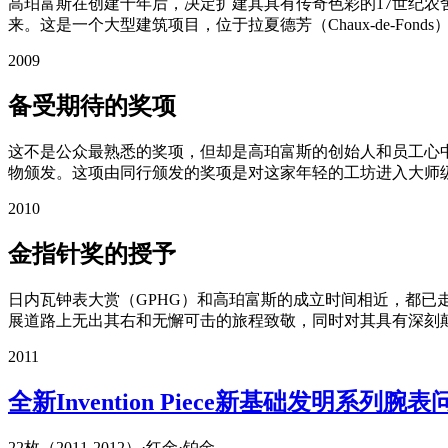
高珀富斯在创建十年后，决定扩建其具有传奇色彩的17世纪农
来。这是一个大型建筑项目，位于拉夏德芳（Chaux-de-Fo
2009
备受期待的奖项
这不是公众最熟悉的奖项，但却是高珀富斯的创始人和员工心中最
物颁发。这项由同行颁发的奖项是对这家年轻的工坊进入大师
2010
金指针奖的授予
日内瓦钟表大赏（GPHG）和高珀富斯的成立时间相近，都已
展道路上无出其右和无懈可击的旅程致敬，同时对其具有深刻
2011
全新Invention Piece新基础发明系列腕表
22枚（2011-2012）
·
红金
·
铂金