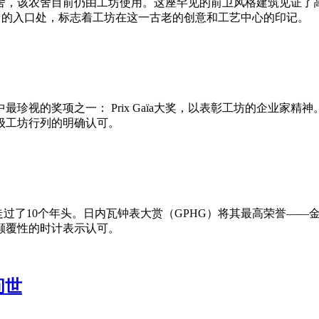
舍，该农舍目前仍由工坊使用。这座罕见的前卫风格建筑见证了
nds）的入口处，标志着工坊在这一古老的创意和工艺中心的印记。
珍视的奖项之一： Prix Gaïa大奖，以表彰工坊的企业家
级工坊行列的明确认可。
走过了10个年头。日内瓦钟表大赏（GPHG）将其最高荣誉—
颠覆性的时计表示认可。
问世