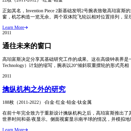
正如其名，Invention Piece 2新基础发明2号腕表
窗，机芯构造一览无余。两个双体陀飞轮以相对位置排列，呈
Learn More
2011
通往未来的窗口
高珀富斯决定分享其基础研究工作的成果。这在高级钟表界是一项罕见的
Technology）计划的缩写，腕表以20°倾斜双重摆轮的形式
2011
擒纵机构之外的研究
188枚（2011-2022）
·
白金
·
红金
·
铂金
·
钛金属
在前十年完全致力于重新设计擒纵机构之后，高珀富斯推出了
世界时间和昼/夜显示。侧面视窗显示南半球的情况，并模拟地
Learn More