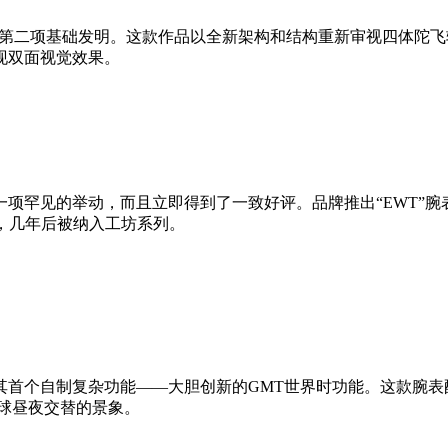
致敬高珀富斯的第二项基础发明。这款作品以全新架构和结构重新审视
现双面视觉效果。
举动，而且立即得到了一致好评。品牌推出“EWT”腕表，“EWT”即2
亮相，几年后被纳入工坊系列。
其首个自制复杂功能——大胆创新的GMT世界时功能。这款腕表
球昼夜交替的景象。