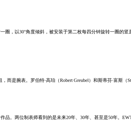
旋转一圈，以30°角度倾斜，被安装于第二枚每四分钟旋转一圈的
。
。罗伯特·高珀（Robert Greubel）和斯蒂芬·富斯（Step
作品。两位制表师看到的是未来20年、30年、甚至是50年。E