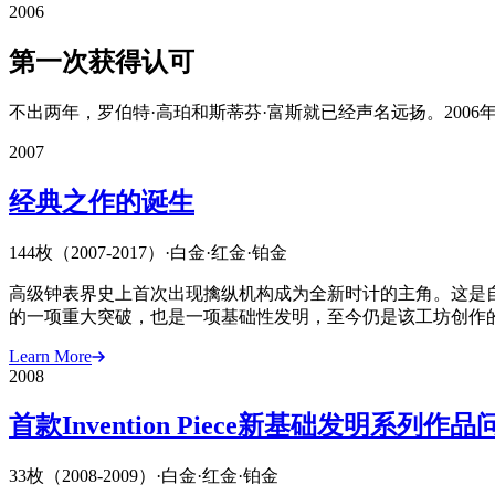
2006
第一次获得认可
不出两年，罗伯特·高珀和斯蒂芬·富斯就已经声名远扬。2006
2007
经典之作的诞生
144枚（2007-2017）
·
白金
·
红金
·
铂金
高级钟表界史上首次出现擒纵机构成为全新时计的主角。这是自1
的一项重大突破，也是一项基础性发明，至今仍是该工坊创作
Learn More
2008
首款Invention Piece新基础发明系列作品
33枚（2008-2009）
·
白金
·
红金
·
铂金