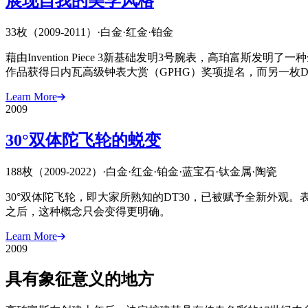
展现自我的美学风格
33枚（2009-2011）
·
白金
·
红金
·
铂金
藉由Invention Piece 3新基础发明3号腕表，高珀
作品获得日内瓦高级钟表大赏（GPHG）奖项提名，而另一枚Double 
Learn More
2009
30°双体陀飞轮的蜕变
188枚（2009-2022）
·
白金
·
红金
·
铂金
·
蓝宝石
·
钛金属
·
陶瓷
30°双体陀飞轮，即大家所熟知的DT30，已被赋予全新外
之后，这种概念只会变得更明确。
Learn More
2009
具有象征意义的地方