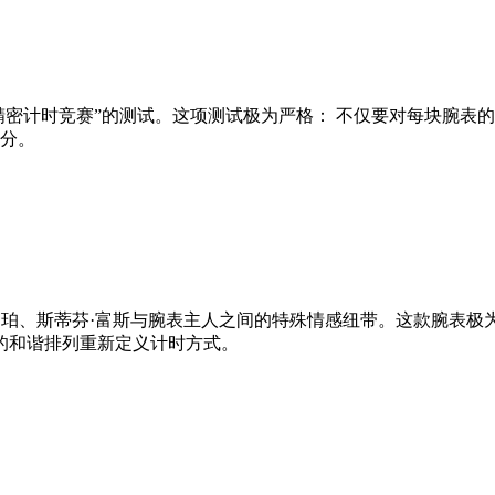
际精密计时竞赛”的测试。这项测试极为严格： 不仅要对每块腕
高分。
秘腕表被视为罗伯特·高珀、斯蒂芬·富斯与腕表主人之间的特殊情感纽带
的和谐排列重新定义计时方式。